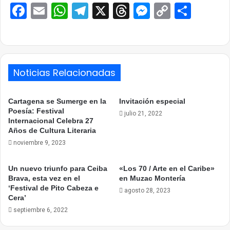
Facebook
Email
WhatsApp
Telegram
X
Threads
Messenge
Copy
Comp
Link
Noticias Relacionadas
Cartagena se Sumerge en la
Invitación especial
Poesía: Festival
julio 21, 2022
Internacional Celebra 27
Años de Cultura Literaria
noviembre 9, 2023
Un nuevo triunfo para Ceiba
«Los 70 / Arte en el Caribe»
Brava, esta vez en el
en Muzac Montería
‘Festival de Pito Cabeza e
agosto 28, 2023
Cera’
septiembre 6, 2022