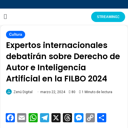
STREAMING
Cultura
Expertos internacionales
debatirán sobre Derecho de
Autor e Inteligencia
Artificial en la FILBO 2024
Zenú Digital
marzo 22, 2024
80
1 Minuto de lectura
Facebook
Email
WhatsApp
Telegram
X
Threads
Messenge
Copy
Comp
Link