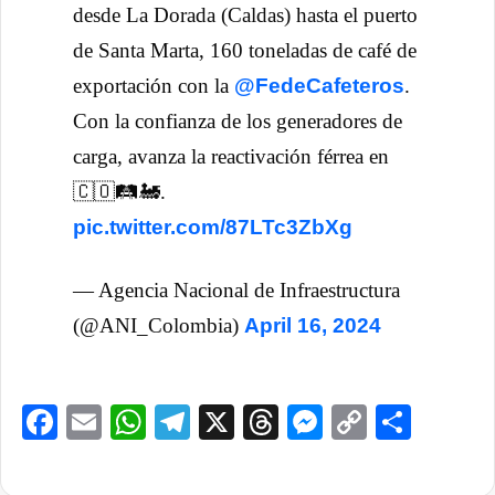
desde La Dorada (Caldas) hasta el puerto
de Santa Marta, 160 toneladas de café de
exportación con la
@FedeCafeteros
.
Con la confianza de los generadores de
carga, avanza la reactivación férrea en
🇨🇴🛤🚂.
pic.twitter.com/87LTc3ZbXg
— Agencia Nacional de Infraestructura
(@ANI_Colombia)
April 16, 2024
Facebook
Email
WhatsApp
Telegram
X
Threads
Messenge
Copy
Comp
Link