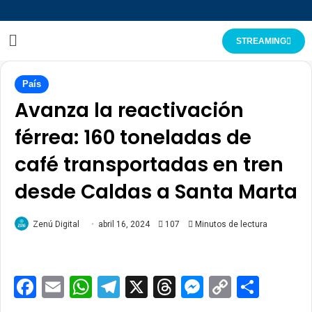
STREAMING
País
Avanza la reactivación
férrea: 160 toneladas de
café transportadas en tren
desde Caldas a Santa Marta
Zenú Digital
abril 16, 2024
107
Minutos de lectura
Facebook
Email
WhatsApp
Telegram
X
Threads
Messenge
Copy
Comp
Link