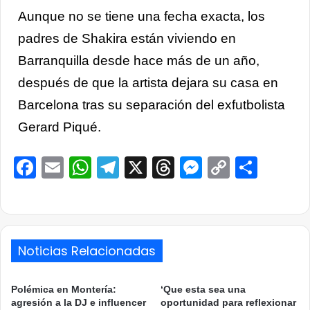
Aunque no se tiene una fecha exacta, los
padres de Shakira están viviendo en
Barranquilla desde hace más de un año,
después de que la artista dejara su casa en
Barcelona tras su separación del exfutbolista
Gerard Piqué.
Facebook
Email
WhatsApp
Telegram
X
Threads
Messenge
Copy
Comp
Link
Noticias Relacionadas
Polémica en Montería:
‘Que esta sea una
agresión a la DJ e influencer
oportunidad para reflexionar