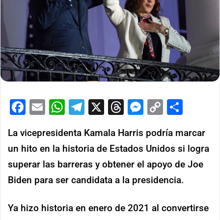
Facebook
Email
WhatsApp
Telegram
X
Threads
Messenge
Copy
Comp
Link
La vicepresidenta Kamala Harris podría marcar
un hito en la historia de Estados Unidos si logra
superar las barreras y obtener el apoyo de Joe
Biden para ser candidata a la presidencia.
Ya hizo historia en enero de 2021 al convertirse