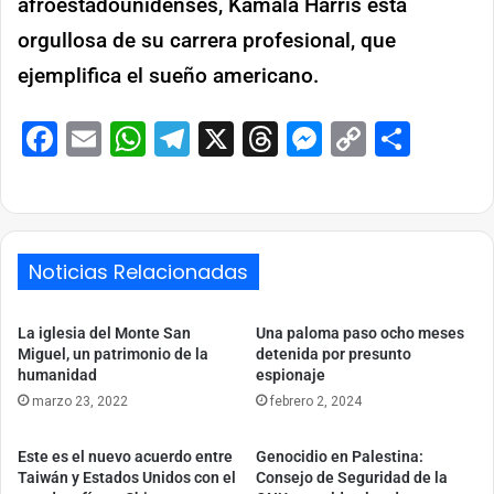
afroestadounidenses, Kamala Harris está
orgullosa de su carrera profesional, que
ejemplifica el sueño americano.
Facebook
Email
WhatsApp
Telegram
X
Threads
Messenge
Copy
Comp
Link
Noticias Relacionadas
La iglesia del Monte San
Una paloma paso ocho meses
Miguel, un patrimonio de la
detenida por presunto
humanidad
espionaje
marzo 23, 2022
febrero 2, 2024
Este es el nuevo acuerdo entre
Genocidio en Palestina:
Taiwán y Estados Unidos con el
Consejo de Seguridad de la