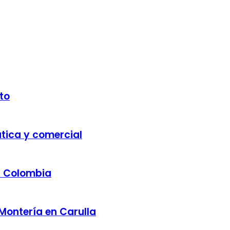
to
ática y comercial
a Colombia
 Montería en Carulla