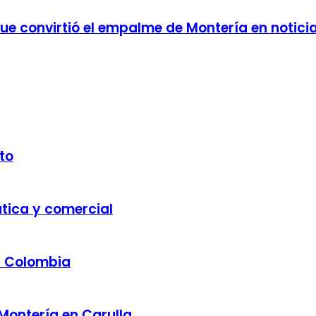
 que convirtió el empalme de Montería en notici
to
ática y comercial
a Colombia
 Montería en Carulla