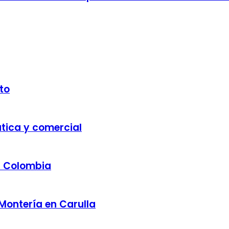
to
ática y comercial
a Colombia
 Montería en Carulla