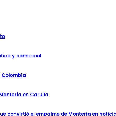
to
ática y comercial
a Colombia
 Montería en Carulla
 que convirtió el empalme de Montería en notici