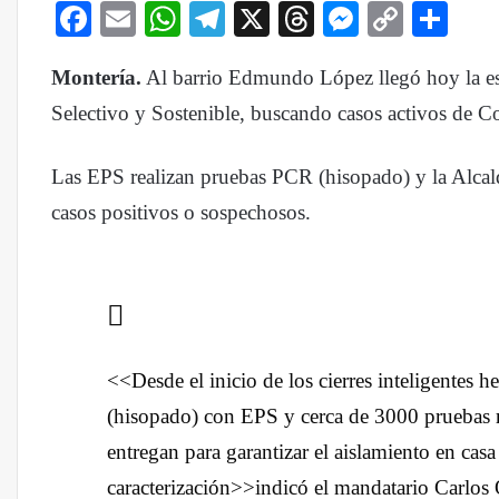
Facebook
Email
WhatsApp
Telegram
X
Threads
Messenge
Copy
Com
Link
Montería.
Al barrio Edmundo López llegó hoy la e
Selectivo y Sostenible, buscando casos activos de 
Las EPS realizan pruebas PCR (hisopado) y la Alcal
casos positivos o sospechosos.
<<Desde el inicio de los cierres inteligentes
(hisopado) con EPS y cerca de 3000 pruebas 
entregan para garantizar el aislamiento en casa
caracterización>>indicó el mandatario Carlos 