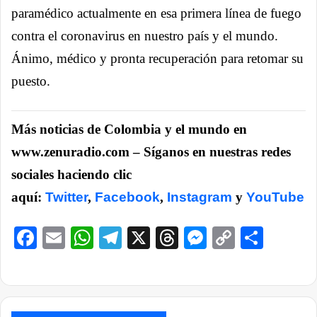
paramédico actualmente en esa primera línea de fuego
contra el coronavirus en nuestro país y el mundo.
Ánimo, médico y pronta recuperación para retomar su
puesto.
Más noticias de Colombia y el mundo en
www.zenuradio.com – Síganos en nuestras redes
sociales haciendo clic
aquí:
Twitter
,
Facebook
,
Instagram
y
YouTube
Facebook
Email
WhatsApp
Telegram
X
Threads
Messenge
Copy
Comp
Link