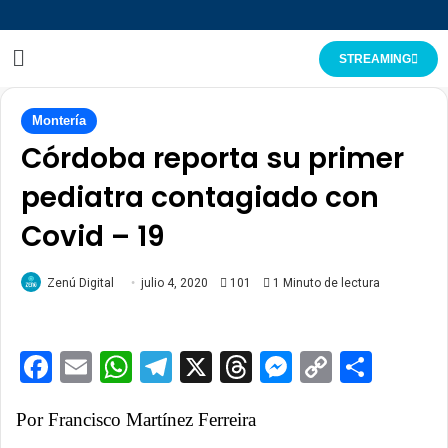
STREAMING
Montería
Córdoba reporta su primer
pediatra contagiado con
Covid – 19
Zenú Digital
julio 4, 2020
101
1 Minuto de lectura
Facebook
Email
WhatsApp
Telegram
X
Threads
Messenge
Copy
Comp
Link
Por Francisco Martínez Ferreira