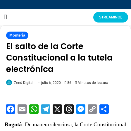
STREAMING
Montería
El salto de la Corte
Constitucional a la tutela
electrónica
Zenú Digital
julio 6, 2020
86
Minutos de lectura
Facebook
Email
WhatsApp
Telegram
X
Threads
Messenge
Copy
Comp
Link
Bogotá
. De manera silenciosa, la Corte Constitucional