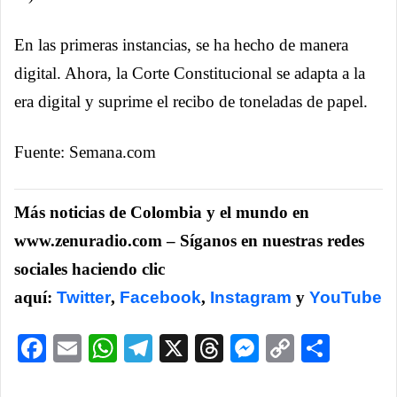
En las primeras instancias, se ha hecho de manera
digital. Ahora, la Corte Constitucional se adapta a la
era digital y suprime el recibo de toneladas de papel.
Fuente: Semana.com
Más noticias de Colombia y el mundo en
www.zenuradio.com – Síganos en nuestras redes
sociales haciendo clic
aquí:
Twitter
,
Facebook
,
Instagram
y
YouTube
Facebook
Email
WhatsApp
Telegram
X
Threads
Messenge
Copy
Comp
Link