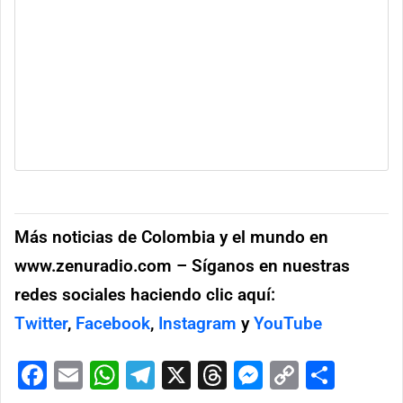
Más noticias de Colombia y el mundo en
www.zenuradio.com – Síganos en nuestras
redes sociales haciendo clic aquí:
Twitter
,
Facebook
,
Instagram
y
YouTube
Facebook
Email
WhatsApp
Telegram
X
Threads
Messenge
Copy
Comp