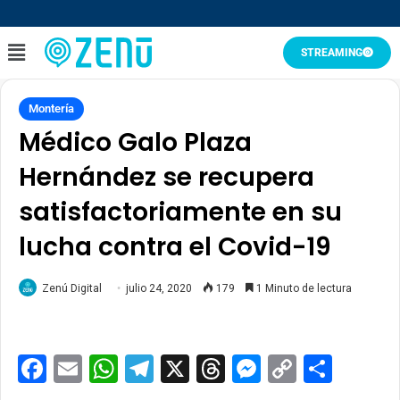
STREAMING
Montería
Médico Galo Plaza
Hernández se recupera
satisfactoriamente en su
lucha contra el Covid-19
Zenú Digital
julio 24, 2020
179
1 Minuto de lectura
Facebook
Email
WhatsApp
Telegram
X
Threads
Messenge
Copy
Comp
Link