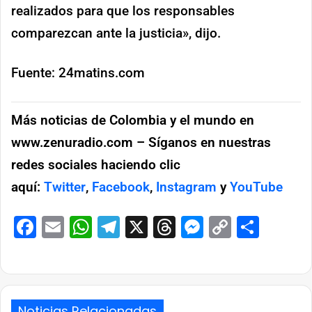
realizados para que los responsables
comparezcan ante la justicia», dijo.
Fuente: 24matins.com
Más noticias de Colombia y el mundo en
www.zenuradio.com – Síganos en nuestras
redes sociales haciendo clic
aquí:
Twitter
,
Facebook
,
Instagram
y
YouTube
Facebook
Email
WhatsApp
Telegram
X
Threads
Messenge
Copy
Comp
Link
Noticias Relacionadas