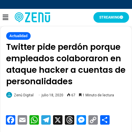
STREAMING
Actualidad
Twitter pide perdón porque
empleados colaboraron en
ataque hacker a cuentas de
personalidades
Zenú Digital
julio 18, 2020
67
1 Minuto de lectura
Facebook
Email
WhatsApp
Telegram
X
Threads
Messenge
Copy
Comp
Link