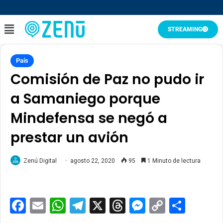
STREAMING
País
Comisión de Paz no pudo ir
a Samaniego porque
Mindefensa se negó a
prestar un avión
Zenú Digital
agosto 22, 2020
95
1 Minuto de lectura
Facebook
Email
WhatsApp
Telegram
X
Threads
Messenge
Copy
Comp
Link