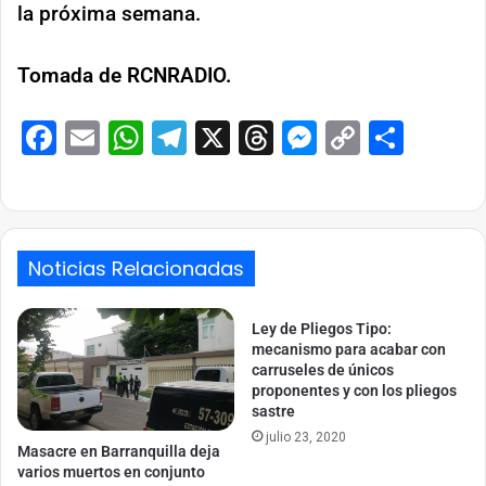
la próxima semana.
Tomada de RCNRADIO.
Facebook
Email
WhatsApp
Telegram
X
Threads
Messenge
Copy
Comp
Link
Noticias Relacionadas
Ley de Pliegos Tipo:
mecanismo para acabar con
carruseles de únicos
proponentes y con los pliegos
sastre
julio 23, 2020
Masacre en Barranquilla deja
varios muertos en conjunto