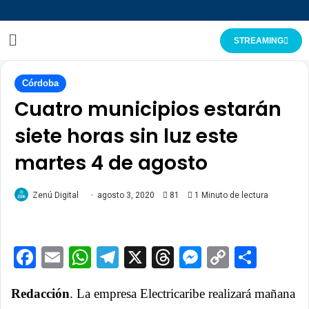
STREAMING
Córdoba
Cuatro municipios estarán
siete horas sin luz este
martes 4 de agosto
Zenú Digital
agosto 3, 2020
81
1 Minuto de lectura
Facebook
Email
WhatsApp
Telegram
X
Threads
Messenge
Copy
Comp
Link
Redacción
. La empresa Electricaribe realizará mañana