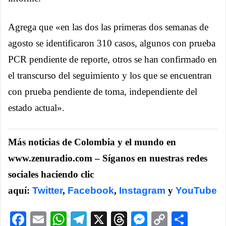
Agrega que «en las dos las primeras dos semanas de
agosto se identificaron 310 casos, algunos con prueba
PCR pendiente de reporte, otros se han confirmado en
el transcurso del seguimiento y los que se encuentran
con prueba pendiente de toma, independiente del
estado actual».
Más noticias de Colombia y el mundo en
www.zenuradio.com – Síganos en nuestras redes
sociales haciendo clic
aquí:
Twitter
,
Facebook
,
Instagram
y
YouTube
Facebook
Email
WhatsApp
Telegram
X
Threads
Messenge
Copy
Comp