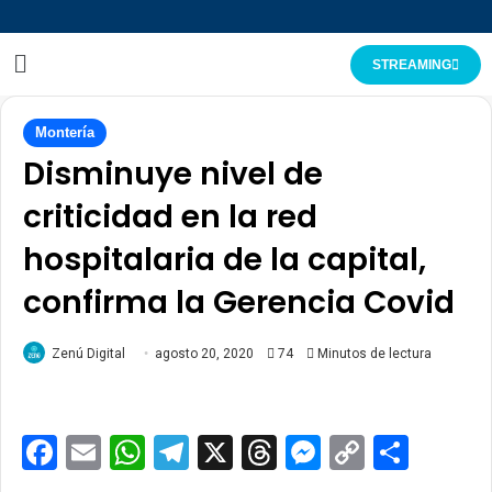
STREAMING
Montería
Disminuye nivel de
criticidad en la red
hospitalaria de la capital,
confirma la Gerencia Covid
Zenú Digital
agosto 20, 2020
74
Minutos de lectura
Facebook
Email
WhatsApp
Telegram
X
Threads
Messenge
Copy
Comp
Link