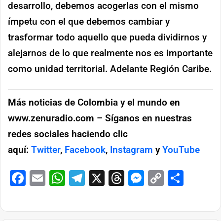
desarrollo, debemos acogerlas con el mismo
ímpetu con el que debemos cambiar y
trasformar todo aquello que pueda dividirnos y
alejarnos de lo que realmente nos es importante
como unidad territorial. Adelante Región Caribe.
Más noticias de Colombia y el mundo en
www.zenuradio.com – Síganos en nuestras
redes sociales haciendo clic
aquí:
Twitter
,
Facebook
,
Instagram
y
YouTube
Facebook
Email
WhatsApp
Telegram
X
Threads
Messenge
Copy
Comp
Link