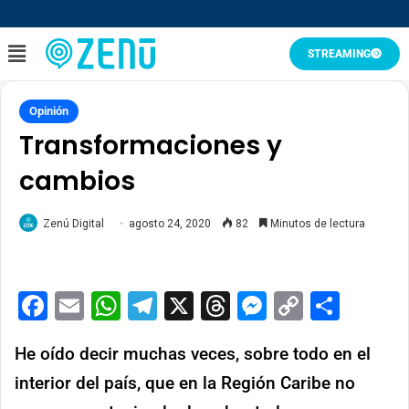
STREAMING
Opinión
Transformaciones y
cambios
Zenú Digital
agosto 24, 2020
82
Minutos de lectura
Facebook
Email
WhatsApp
Telegram
X
Threads
Messenge
Copy
Comp
Link
He oído decir muchas veces, sobre todo en el
interior del país, que en la Región Caribe no