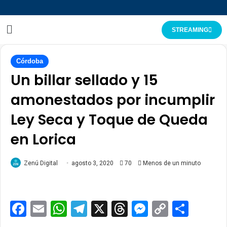
STREAMING
Córdoba
Un billar sellado y 15
amonestados por incumplir
Ley Seca y Toque de Queda
en Lorica
Zenú Digital
agosto 3, 2020
70
Menos de un minuto
Facebook
Email
WhatsApp
Telegram
X
Threads
Messenge
Copy
Comp
Link