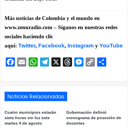
Más noticias de Colombia y el mundo en
www.zenuradio.com – Síganos en nuestras redes
sociales haciendo clic
aquí:
Twitter
,
Facebook
,
Instagram
y
YouTube
Facebook
Email
WhatsApp
Telegram
X
Threads
Messenge
Copy
Comp
Link
Noticias Relacionadas
Cuatro municipios estarán
Gobernación definió
siete horas sin luz este
cronograma de posesión de
martes 4 de agosto
docentes