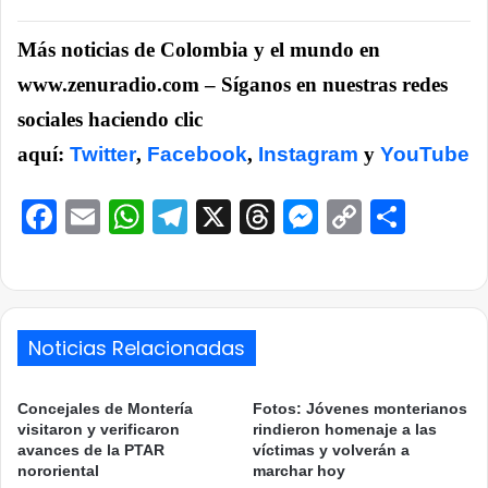
Más noticias de Colombia y el mundo en
www.zenuradio.com – Síganos en nuestras redes
sociales haciendo clic
aquí:
Twitter
,
Facebook
,
Instagram
y
YouTube
Facebook
Email
WhatsApp
Telegram
X
Threads
Messenge
Copy
Comp
Link
Noticias Relacionadas
Concejales de Montería
Fotos: Jóvenes monterianos
visitaron y verificaron
rindieron homenaje a las
avances de la PTAR
víctimas y volverán a
nororiental
marchar hoy