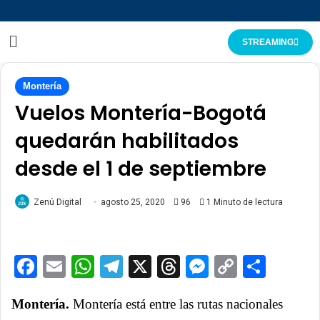
STREAMING
Montería
Vuelos Montería-Bogotá
quedarán habilitados
desde el 1 de septiembre
Zenú Digital
agosto 25, 2020
96
1 Minuto de lectura
Facebook
Email
WhatsApp
Telegram
X
Threads
Messenge
Copy
Comp
Link
Montería.
Montería está entre las rutas nacionales