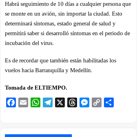
Habrá seguimiento de 10 días a cualquier persona que
se monte en un avión, sin importar la ciudad. Esto
determinará síntomas, estado general de salud y
permitirá saber si desarrolló síntomas en el periodo de
incubación del virus.
Es de recordar que también están habilitadas los
vuelos hacia Barranquilla y Medellín.
Tomada de ELTIEMPO.
Facebook
Email
WhatsApp
Telegram
X
Threads
Messenge
Copy
Comp
Link