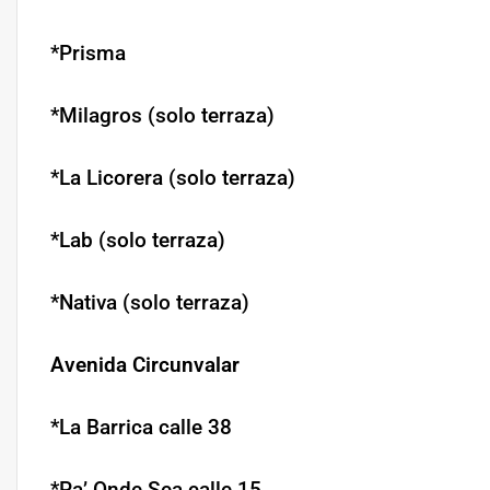
*Prisma
*Milagros (solo terraza)
*La Licorera (solo terraza)
*Lab (solo terraza)
*Nativa (solo terraza)
Avenida Circunvalar
*La Barrica calle 38
*Pa’ Onde Sea calle 15.