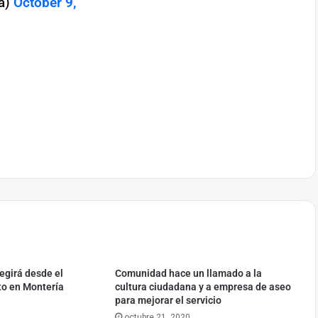
ia)
October 9,
er
mpartir
regirá desde el
Comunidad hace un llamado a la
to en Montería
cultura ciudadana y a empresa de aseo
para mejorar el servicio
octubre 21, 2020