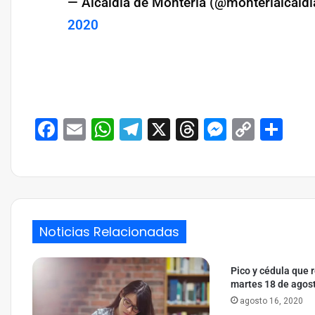
— Alcaldía de Montería (@monterialcald
2020
Facebook
Email
WhatsApp
Telegram
X
Threads
Messeng
Copy
Co
Link
Noticias Relacionadas
Pico y cédula que 
martes 18 de agos
agosto 16, 2020