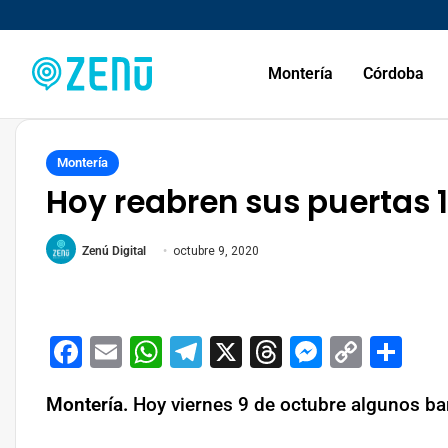
Montería
Córdoba
Montería
Hoy reabren sus puertas 
Zenú Digital
octubre 9, 2020
Facebook
Email
WhatsApp
Telegram
X
Threads
Messeng
Copy
Co
Link
Montería.
Hoy viernes 9 de octubre algunos bar