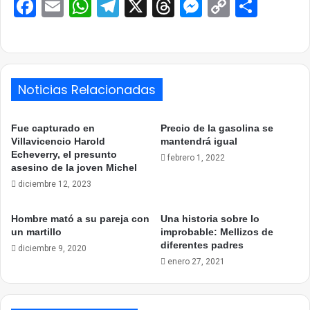
Facebook
Email
WhatsApp
Telegram
X
Threads
Messenge
Copy
Comp
Link
Noticias Relacionadas
Fue capturado en
Precio de la gasolina se
Villavicencio Harold
mantendrá igual
Echeverry, el presunto
febrero 1, 2022
asesino de la joven Michel
diciembre 12, 2023
Hombre mató a su pareja con
Una historia sobre lo
un martillo
improbable: Mellizos de
diferentes padres
diciembre 9, 2020
enero 27, 2021