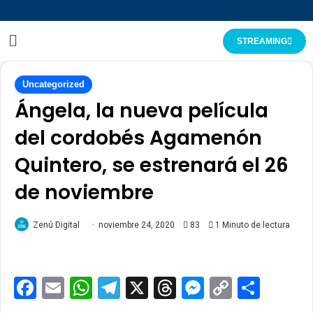
STREAMING
Uncategorized
Ángela, la nueva película
del cordobés Agamenón
Quintero, se estrenará el 26
de noviembre
Zenú Digital
noviembre 24, 2020
83
1 Minuto de lectura
Facebook
Email
WhatsApp
Telegram
X
Threads
Messenge
Copy
Comp
Link