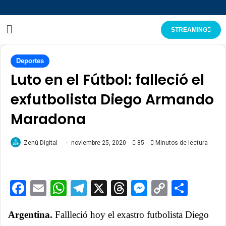
STREAMING
Deportes
Luto en el Fútbol: falleció el
exfutbolista Diego Armando
Maradona
Zenú Digital
noviembre 25, 2020
85
Minutos de lectura
Facebook
Email
WhatsApp
Telegram
X
Threads
Messenge
Copy
Comp
Link
Argentina.
Fallleció hoy el exastro futbolista Diego