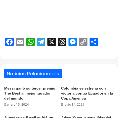
Facebook
Email
WhatsApp
Telegram
X
Threads
Messenge
Copy
Comp
Link
Noticias Relacionadas
Messi ganó su tercer premio
Colombia se estrena con
The Best al mejor jugador
victoria contra Ecuador en la
del mundo
Copa América
enero 15, 2024
junio 14, 2021
Jugador en Brasil sufrió un
Adam Yates, nuevo líder del