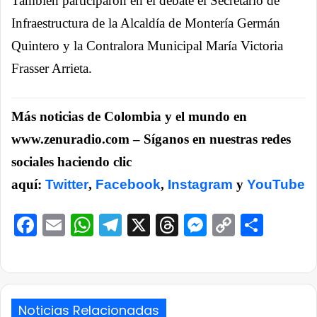
También participaron en el debate el Secretario de
Infraestructura de la Alcaldía de Montería Germán
Quintero y la Contralora Municipal María Victoria
Frasser Arrieta.
Más noticias de Colombia y el mundo en
www.zenuradio.com – Síganos en nuestras redes
sociales haciendo clic
aquí:
Twitter
,
Facebook
,
Instagram
y
YouTube
Facebook
Email
WhatsApp
Telegram
X
Threads
Messenge
Copy
Comp
Link
Noticias Relacionadas