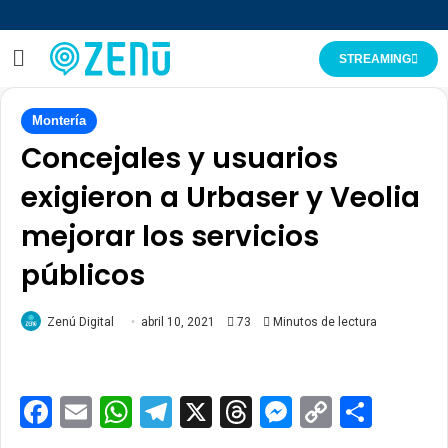
STREAMING
Montería
Concejales y usuarios
exigieron a Urbaser y Veolia
mejorar los servicios
públicos
Zenú Digital
abril 10, 2021
73
Minutos de lectura
Facebook
Email
WhatsApp
Telegram
X
Threads
Messenge
Copy
Comp
Link