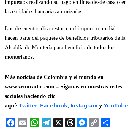
impuestos realizando su pago en línea desde casa o en
las entidades bancarias autorizadas.
Los descuentos dispuestos en el impuesto predial
hacen parte del paquete de beneficios tributarios de la
Alcaldía de Montería para beneficio de todos los
monterianos.
Más noticias de Colombia y el mundo en
www.zenuradio.com – Síganos en nuestras redes
sociales haciendo clic
aquí:
Twitter
,
Facebook
,
Instagram
y
YouTube
Facebook
Email
WhatsApp
Telegram
X
Threads
Messenge
Copy
Comp
Link