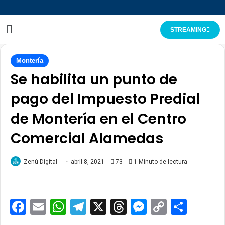
STREAMING
Montería
Se habilita un punto de
pago del Impuesto Predial
de Montería en el Centro
Comercial Alamedas
Zenú Digital
abril 8, 2021
73
1 Minuto de lectura
Facebook
Email
WhatsApp
Telegram
X
Threads
Messenge
Copy
Comp
Link