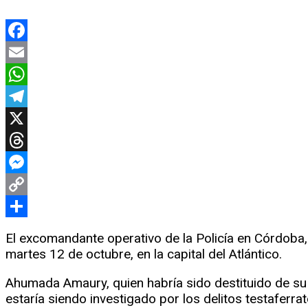
Facebook
Email
WhatsApp
Telegram
X
Threads
Messenger
Copy
Link
Compartir
El excomandante operativo de la Policía en Córdoba, 
martes 12 de octubre, en la capital del Atlántico.
Ahumada Amaury, quien habría sido destituido de su 
estaría siendo investigado por los delitos testaferrat