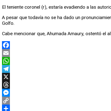
El teniente coronel (r), estaría evadiendo a las auto
A pesar que todavía no se ha dado un pronunciamiento 
Golfo.
Cabe mencionar que, Ahumada Amaury, ostentó el al
Facebook
Email
WhatsApp
Telegram
X
Threads
Messenger
Copy