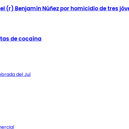
el (r) Benjamín Núñez por homicidio de tres jó
etas de cocaína
ebrada del Juí
mercial