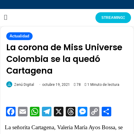
STREAMING
Actualidad
La corona de Miss Universe
Colombia se la quedó
Cartagena
Zenú Digital
octubre 19, 2021
78
1 Minuto de lectura
Facebook
Email
WhatsApp
Telegram
X
Threads
Messenge
Copy
Comp
Link
La señorita Cartagena, Valeria María Ayos Bossa, se