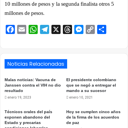
10 millones de pesos y la segunda finalista otros 5
millones de pesos.
Facebook
Email
WhatsApp
Telegram
X
Threads
Messenge
Copy
Comp
Link
Noticias Relacionadas
Malas noticias: Vacuna de
El presidente colombiano
Janssen contra el VIH no dio
que se negó a entregar el
resultado
mando a su sucesor
enero 19, 2023
enero 10, 2021
Técnicos orales del país
Hoy se cumplen cinco años
exponen abandono del
de la firma de los acuerdos
Estado y precarias
de paz