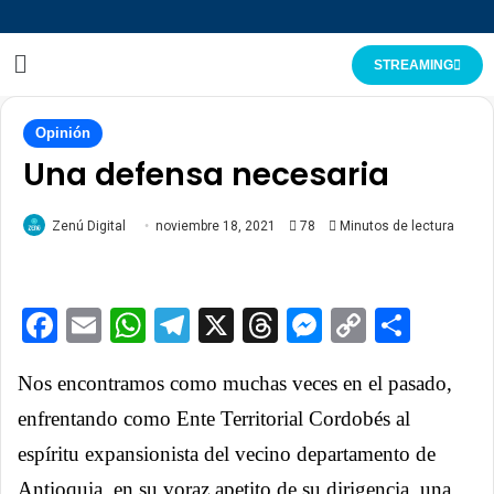
STREAMING
Opinión
Una defensa necesaria
Zenú Digital
noviembre 18, 2021
78
Minutos de lectura
Facebook
Email
WhatsApp
Telegram
X
Threads
Messenge
Copy
Comp
Link
Nos encontramos como muchas veces en el pasado,
enfrentando como Ente Territorial Cordobés al
espíritu expansionista del vecino departamento de
Antioquia, en su voraz apetito de su dirigencia, una