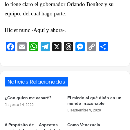
lo tiene claro el gobernador Orlando Benítez y su
equipo, del cual hago parte.
Hic et nunc -Aquí y ahora-.
Facebook
Email
WhatsApp
Telegram
X
Threads
Messenge
Copy
Comp
Link
Noticias Relacionadas
¿Con quien me casaré?
El miedo al qué dirán en un
mundo irrazonable
agosto 14, 2020
septiembre 9, 2020
A Propósito de… Aspectos
Como Venezuela