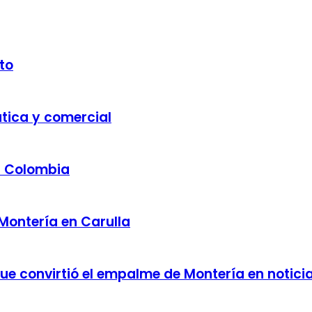
to
ática y comercial
a Colombia
 Montería en Carulla
 que convirtió el empalme de Montería en notici