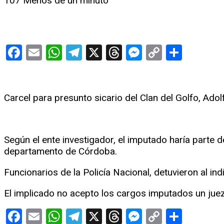
107
Menos de un minuto
Facebook
Email
WhatsApp
Telegram
X
Threads
Messenge
Copy
Compa
Link
Carcel para presunto sicario del Clan del Golfo, Ado
Según el ente investigador, el imputado haría parte d
departamento de Córdoba.
Funcionarios de la Policía Nacional, detuvieron al in
El implicado no acepto los cargos imputados un juez 
Facebook
Email
WhatsApp
Telegram
X
Threads
Messenge
Copy
Compa