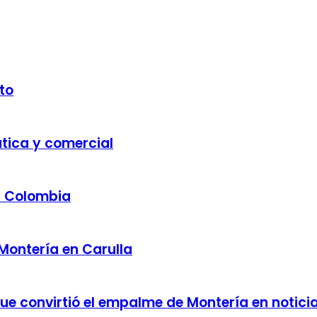
to
ática y comercial
a Colombia
 Montería en Carulla
 que convirtió el empalme de Montería en notici