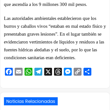
que ascendía a los 9 millones 300 mil pesos.
Las autoridades ambientales establecieron que los
burros y caballos vivos “estaban en mal estado físico y
presentaban graves lesiones”. En el lugar también se
evidenciaron vertimientos de líquidos y residuos a las
fuentes hídricas aledañas y el suelo, por lo que las
condiciones sanitarias eran deficientes.
Facebook
Email
WhatsApp
Telegram
X
Threads
Messenge
Copy
Comp
Link
Noticias Relacionadas