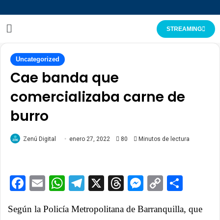
STREAMING
Uncategorized
Cae banda que
comercializaba carne de
burro
Zenú Digital
enero 27, 2022
80
Minutos de lectura
Facebook
Email
WhatsApp
Telegram
X
Threads
Messenge
Copy
Comp
Link
Según la Policía Metropolitana de Barranquilla, que