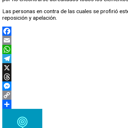
Las personas en contra de las cuales se profirió est
reposición y apelación.
Facebook
Email
WhatsApp
Telegram
X
Threads
Messenger
Copy
Link
Compartir