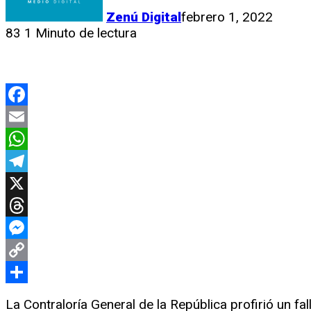
Zenú Digital
febrero 1, 2022
83
1 Minuto de lectura
Facebook
Email
WhatsApp
Telegram
X
Threads
Messenger
Copy
Link
Compartir
La Contraloría General de la República profirió un f