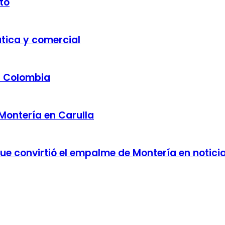
to
ática y comercial
a Colombia
 Montería en Carulla
 que convirtió el empalme de Montería en notici