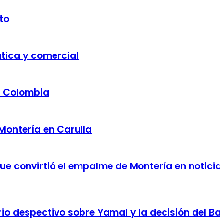
to
ática y comercial
a Colombia
 Montería en Carulla
 que convirtió el empalme de Montería en notici
o despectivo sobre Yamal y la decisión del Bar