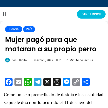
STREAMING
Judicial
País
Mujer pagó para que
mataran a su propio perro
Zenú Digital
marzo 1, 2022
81
1 Minuto de lectura
Facebook
Email
WhatsApp
Telegram
X
Threads
Messenge
Copy
Comp
Link
Como un acto premeditado de desidia e insensibilidad
se puede describir lo ocurrido el 31 de enero del