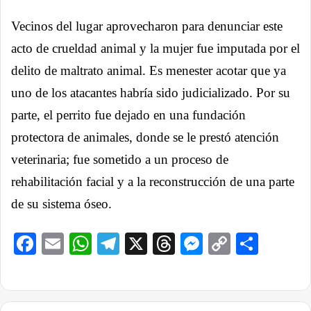
Vecinos del lugar aprovecharon para denunciar este
acto de crueldad animal y la mujer fue imputada por el
delito de maltrato animal. Es menester acotar que ya
uno de los atacantes habría sido judicializado. Por su
parte, el perrito fue dejado en una fundación
protectora de animales, donde se le prestó atención
veterinaria; fue sometido a un proceso de
rehabilitación facial y a la reconstrucción de una parte
de su sistema óseo.
Facebook
Email
WhatsApp
Telegram
X
Threads
Messenge
Copy
Comp
Link