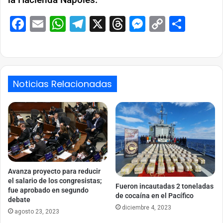
Facebook
Email
WhatsApp
Telegram
X
Threads
Messenge
Copy
Comp
Link
Noticias Relacionadas
Avanza proyecto para reducir
el salario de los congresistas;
Fueron incautadas 2 toneladas
fue aprobado en segundo
de cocaína en el Pacífico
debate
diciembre 4, 2023
agosto 23, 2023