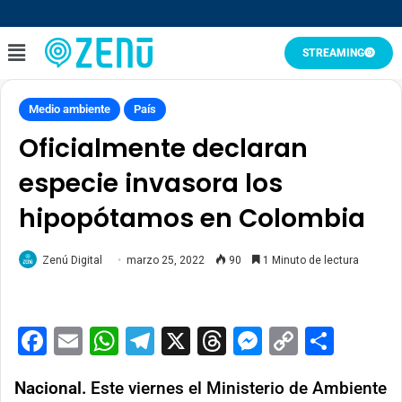
STREAMING
Medio ambiente
País
Oficialmente declaran
especie invasora los
hipopótamos en Colombia
Zenú Digital
marzo 25, 2022
90
1 Minuto de lectura
Facebook
Email
WhatsApp
Telegram
X
Threads
Messenge
Copy
Comp
Link
Nacional.
Este viernes el Ministerio de Ambiente