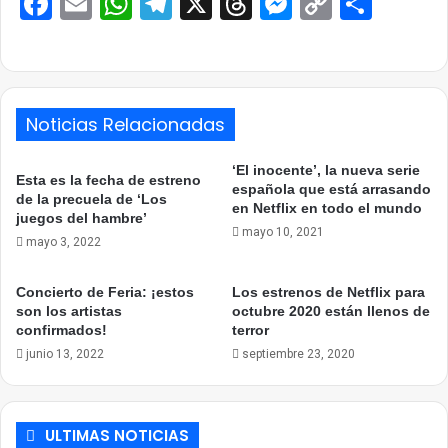
Facebook
Email
WhatsApp
Telegram
X
Threads
Messenge
Copy
Comp
Link
Noticias Relacionadas
‘El inocente’, la nueva serie
Esta es la fecha de estreno
española que está arrasando
de la precuela de ‘Los
en Netflix en todo el mundo
juegos del hambre’
mayo 10, 2021
mayo 3, 2022
Concierto de Feria: ¡estos
Los estrenos de Netflix para
son los artistas
octubre 2020 están llenos de
confirmados!
terror
junio 13, 2022
septiembre 23, 2020
ULTIMAS NOTICIAS