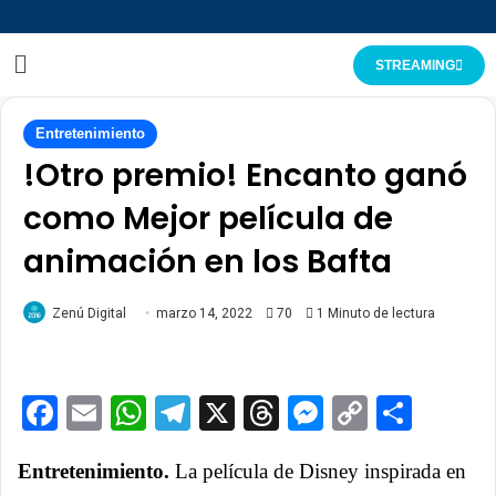
STREAMING
Entretenimiento
!Otro premio! Encanto ganó
como Mejor película de
animación en los Bafta
Zenú Digital
marzo 14, 2022
70
1 Minuto de lectura
Facebook
Email
WhatsApp
Telegram
X
Threads
Messenge
Copy
Comp
Link
Entretenimiento.
La película de Disney inspirada en