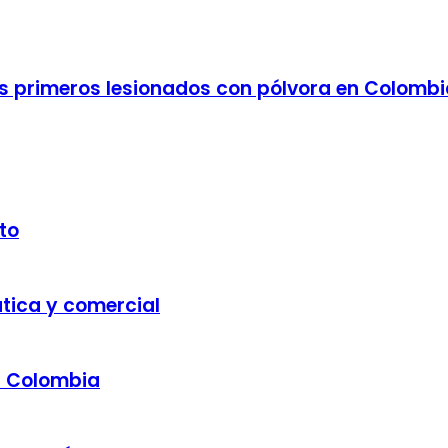
los primeros lesionados con pólvora en Colomb
to
ática y comercial
a Colombia