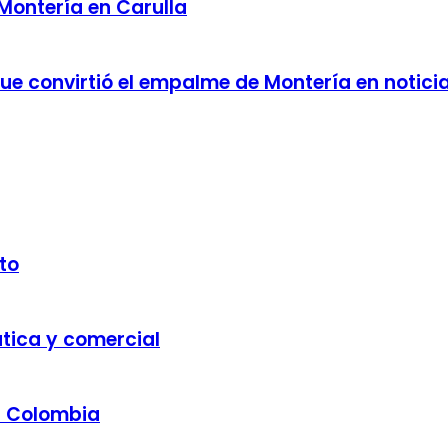
 Montería en Carulla
 que convirtió el empalme de Montería en notici
to
ática y comercial
a Colombia