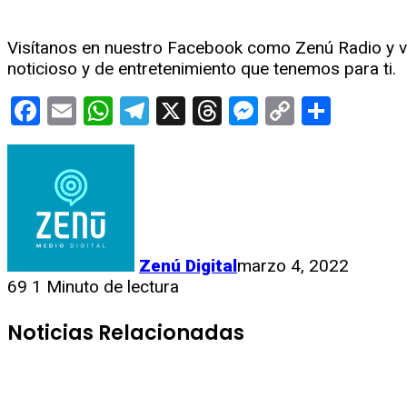
Visítanos en nuestro Facebook como Zenú Radio y ve 
noticioso y de entretenimiento que tenemos para ti.
Facebook
Email
WhatsApp
Telegram
X
Threads
Messenge
Copy
Compa
Link
Zenú Digital
marzo 4, 2022
69
1 Minuto de lectura
Noticias Relacionadas