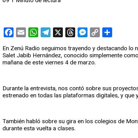
69
1 Minuto de lectura
Facebook
Email
WhatsApp
Telegram
X
Threads
Messenge
Copy
Compa
Link
En Zenú Radio seguimos trayendo y destacando lo nue
Salet Jabib Hernández, conocido simplemente como S
mañana de este viernes 4 de marzo.
Durante la entrevista, nos contó sobre sus proyecto
estrenado en todas las plataformas digitales, y que
También habló sobre su gira en los colegios de Mont
durante esta vuelta a clases.