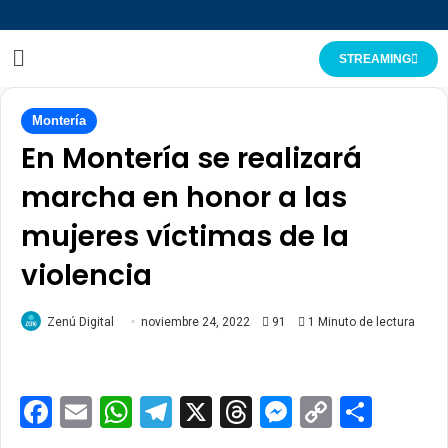
STREAMING
Montería
En Montería se realizará
marcha en honor a las
mujeres víctimas de la
violencia
Zenú Digital
noviembre 24, 2022
91
1 Minuto de lectura
Facebook
Email
WhatsApp
Telegram
X
Threads
Messenge
Copy
Comp
Link