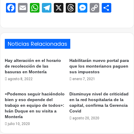
Facebook
Email
WhatsApp
Telegram
X
Threads
Messenge
Copy
Comp
Link
Noticias Relacionadas
Hay alteración en el horario
Habilitarán nuevo portal para
de recolección de las
que los monterianos paguen
basuras en Montería
sus impuestos
agosto 8, 2022
enero 7, 2021
«Podemos seguir haciéndolo
Disminuye nivel de criticidad
bien y eso depende del
en la red hospitalaria de la
trabajo en equipo de todos»:
capital, confirma la Gerencia
Iván Duque en su visita a
Covid
Montería
agosto 20, 2020
julio 10, 2020