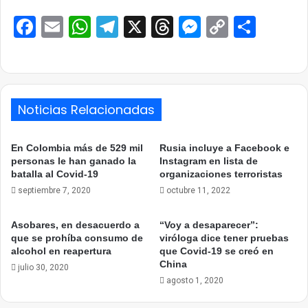
Facebook
Email
WhatsApp
Telegram
X
Threads
Messenge
Copy
Comp
Link
Noticias Relacionadas
En Colombia más de 529 mil
Rusia incluye a Facebook e
personas le han ganado la
Instagram en lista de
batalla al Covid-19
organizaciones terroristas
septiembre 7, 2020
octubre 11, 2022
Asobares, en desacuerdo a
“Voy a desaparecer”:
que se prohíba consumo de
viróloga dice tener pruebas
alcohol en reapertura
que Covid-19 se creó en
China
julio 30, 2020
agosto 1, 2020