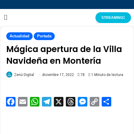
STREAMING
Actualidad
Portada
Mágica apertura de la Villa
Navideña en Montería
Zenú Digital
diciembre 17, 2022
78
1 Minuto de lectura
Facebook
Email
WhatsApp
Telegram
X
Threads
Messenge
Copy
Comp
Link