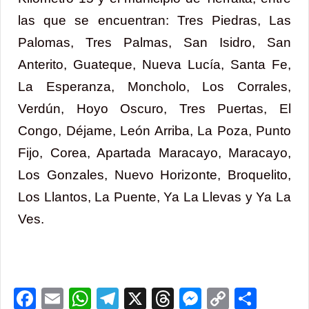
las que se encuentran: Tres Piedras, Las
Palomas, Tres Palmas, San Isidro, San
Anterito, Guateque, Nueva Lucía, Santa Fe,
La Esperanza, Moncholo, Los Corrales,
Verdún, Hoyo Oscuro, Tres Puertas, El
Congo, Déjame, León Arriba, La Poza, Punto
Fijo, Corea, Apartada Maracayo, Maracayo,
Los Gonzales, Nuevo Horizonte, Broquelito,
Los Llantos, La Puente, Ya La Llevas y Ya La
Ves.
Facebook
Email
WhatsApp
Telegram
X
Threads
Messenge
Copy
Comp