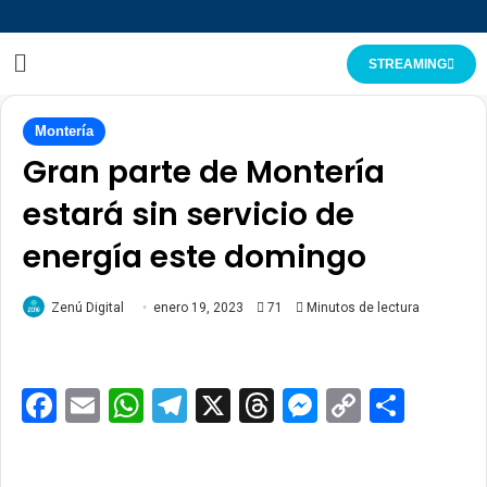
STREAMING
Montería
Gran parte de Montería
estará sin servicio de
energía este domingo
Zenú Digital
enero 19, 2023
71
Minutos de lectura
Facebook
Email
WhatsApp
Telegram
X
Threads
Messenge
Copy
Comp
Link