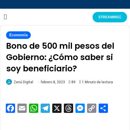
STREAMING
Economía
Bono de 500 mil pesos del
Gobierno: ¿Cómo saber si
soy beneficiario?
Zenú Digital
febrero 8, 2023
89
1 Minuto de lectura
Facebook
Email
WhatsApp
Telegram
X
Threads
Messenge
Copy
Comp
Link