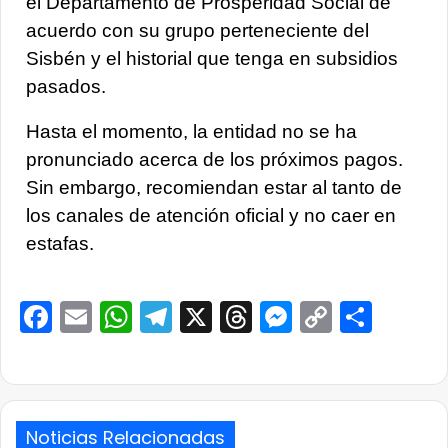
el
Departamento de Prosperidad Social
de
acuerdo con su grupo perteneciente del
Sisbén y el historial que tenga en subsidios
pasados.
Hasta el momento, la entidad no se ha
pronunciado acerca de los próximos pagos.
Sin embargo,
recomiendan estar al tanto de
los canales de atención oficial y no caer en
estafas.
Facebook
Email
WhatsApp
Telegram
X
Threads
Messenge
Copy
Comp
Link
Noticias Relacionadas