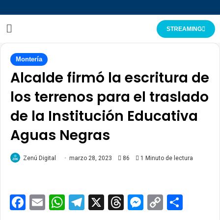
STREAMING
Montería
Alcalde firmó la escritura de
los terrenos para el traslado
de la Institución Educativa
Aguas Negras
Zenú Digital
marzo 28, 2023
86
1 Minuto de lectura
Facebook
Email
WhatsApp
Telegram
X
Threads
Messenge
Copy
Comp
Link