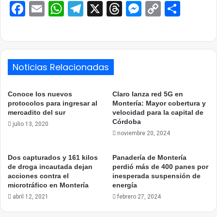
Facebook
Email
WhatsApp
Telegram
X
Threads
Messenge
Copy
Comp
Link
Noticias Relacionadas
Conoce los nuevos
Claro lanza red 5G en
protocolos para ingresar al
Montería: Mayor cobertura y
mercadito del sur
velocidad para la capital de
Córdoba
julio 13, 2020
noviembre 20, 2024
Dos capturados y 161 kilos
Panadería de Montería
de droga incautada dejan
perdió más de 400 panes por
acciones contra el
inesperada suspensión de
microtráfico en Montería
energía
abril 12, 2021
febrero 27, 2024