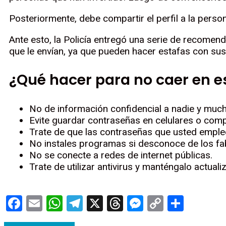
Posteriormente, debe compartir el perfil a la perso
Ante esto, la Policía entregó una serie de recomend
que le envían, ya que pueden hacer estafas con su
¿Qué hacer para no caer en e
No de información confidencial a nadie y muc
Evite guardar contraseñas en celulares o com
Trate de que las contraseñas que usted emple
No instales programas si desconoce de los fa
No se conecte a redes de internet públicas.
Trate de utilizar antivirus y manténgalo actua
Facebook
Email
WhatsApp
Telegram
X
Threads
Messenge
Copy
Compa
Link