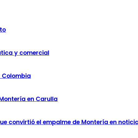
to
ática y comercial
a Colombia
 Montería en Carulla
 que convirtió el empalme de Montería en notici