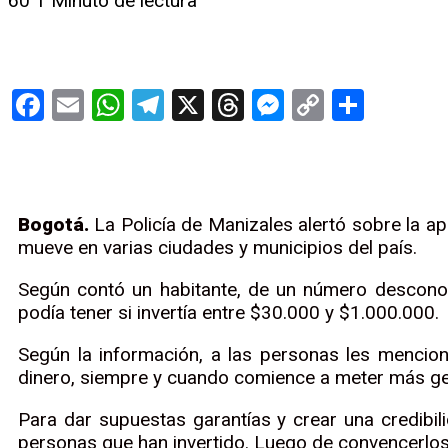
60
1 Minuto de lectura
Facebook
Email
WhatsApp
Telegram
X
Threads
Messenge
Copy
Compa
Link
Bogotá.
La Policía de Manizales alertó sobre la ap
mueve en varias ciudades y municipios del país.
Según contó un habitante, de un número desconoc
podía tener si invertía entre $30.000 y $1.000.000.
Según la información, a las personas les mencio
dinero, siempre y cuando comience a meter más ge
Para dar supuestas garantías y crear una credibi
personas que han invertido. Luego de convencerlos