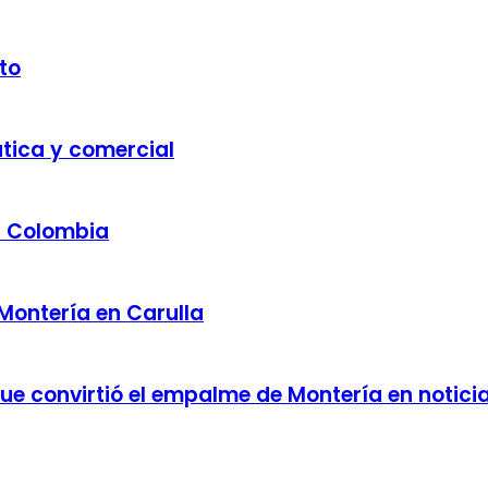
to
ática y comercial
a Colombia
 Montería en Carulla
 que convirtió el empalme de Montería en notici