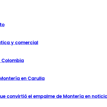
to
ática y comercial
a Colombia
 Montería en Carulla
 que convirtió el empalme de Montería en notici