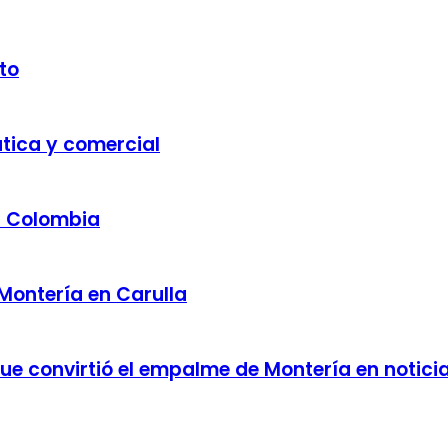
to
ática y comercial
a Colombia
 Montería en Carulla
 que convirtió el empalme de Montería en notici