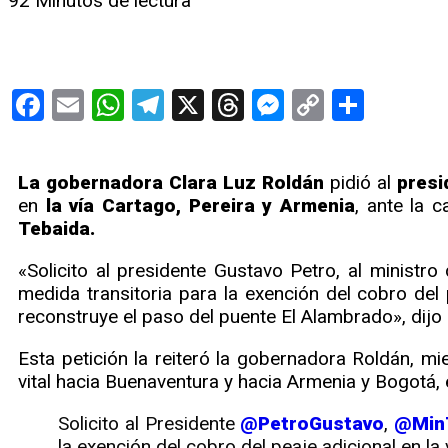
92
Minutos de lectura
Facebook
Email
WhatsApp
Telegram
X
Threads
Messenge
Copy
Compa
Link
La gobernadora Clara Luz Roldán
pidió al
presi
en
la vía Cartago, Pereira y Armenia
, ante la c
Tebaida.
«Solicito al presidente Gustavo Petro, al ministr
medida transitoria para la exención del cobro del
reconstruye el paso del puente El Alambrado», dijo
Esta petición la reiteró la gobernadora Roldán, mi
vital hacia Buenaventura y hacia Armenia y Bogotá,
Solicito al Presidente
@PetroGustavo
,
@Min
la exención del cobro del peaje adicional en l