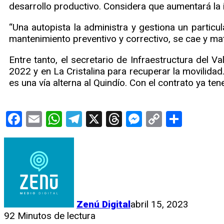
desarrollo productivo. Considera que aumentará la
“Una autopista la administra y gestiona un partic
mantenimiento preventivo y correctivo, se cae y mat
Entre tanto, el secretario de Infraestructura del
2022 y en La Cristalina para recuperar la movilida
es una vía alterna al Quindío. Con el contrato ya te
Facebook
Email
WhatsApp
Telegram
X
Threads
Messenge
Copy
Compa
Link
Zenú Digital
abril 15, 2023
92
Minutos de lectura