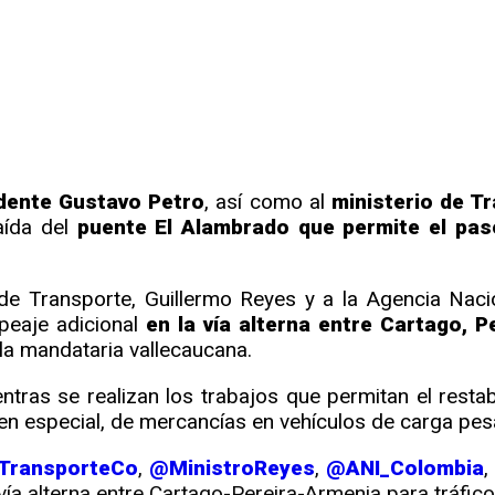
r
rtir
dente Gustavo Petro
, así como al
ministerio de T
aída del
puente El Alambrado que permite el paso
o de Transporte, Guillermo Reyes y a la Agencia Nac
 peaje adicional
en la vía alterna entre Cartago, 
 la mandataria vallecaucana.
entras se realizan los trabajos que permitan el resta
 en especial, de mercancías en vehículos de carga pes
TransporteCo
,
@MinistroReyes
,
@ANI_Colombia
,
a vía alterna entre Cartago-Pereira-Armenia para tráfi