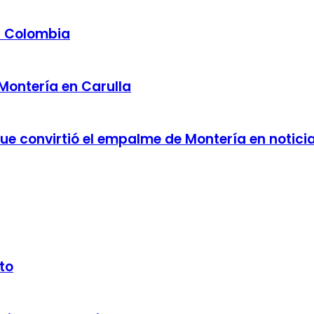
a Colombia
 Montería en Carulla
 que convirtió el empalme de Montería en notici
to