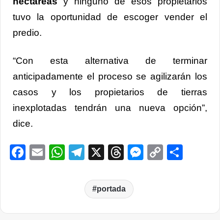
hectáreas
y ninguno de esos propietarios
tuvo la oportunidad de escoger vender el
predio.
“Con esta alternativa de terminar
anticipadamente el proceso se agilizarán los
casos y los propietarios de tierras
inexplotadas tendrán una nueva opción”,
dice.
Facebook
Email
WhatsApp
Telegram
X
Threads
Messenge
Copy
Comp
Link
portada