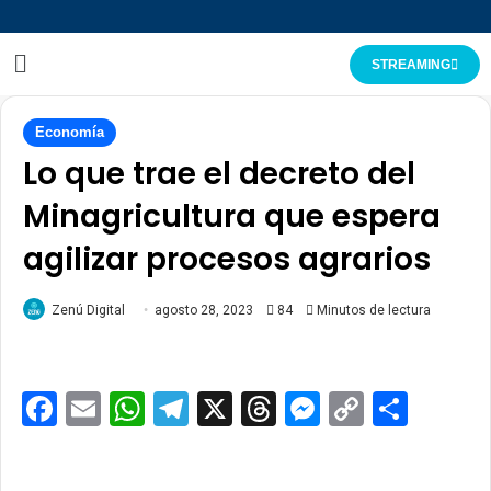
STREAMING
Economía
Lo que trae el decreto del
Minagricultura que espera
agilizar procesos agrarios
Zenú Digital
agosto 28, 2023
84
Minutos de lectura
Facebook
Email
WhatsApp
Telegram
X
Threads
Messenge
Copy
Comp
Link