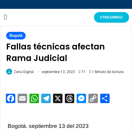
STREAMING
Bogotá
Fallas técnicas afectan
Rama Judicial
Zenú Digital
septiembre 13, 2023
71
1 Minuto de lectura
Facebook
Email
WhatsApp
Telegram
X
Threads
Messenge
Copy
Comp
Link
Bogotá. septiembre 13 del 2023