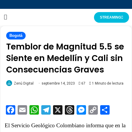
STREAMING
Bogotá
Temblor de Magnitud 5.5 se
Siente en Medellín y Cali sin
Consecuencias Graves
Zenú Digital
septiembre 14, 2023
67
1 Minuto de lectura
Facebook
Email
WhatsApp
Telegram
X
Threads
Messenge
Copy
Comp
Link
El Servicio Geológico Colombiano informa que en la