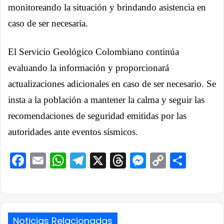
monitoreando la situación y brindando asistencia en
caso de ser necesaria.
El Servicio Geológico Colombiano continúa
evaluando la información y proporcionará
actualizaciones adicionales en caso de ser necesario. Se
insta a la población a mantener la calma y seguir las
recomendaciones de seguridad emitidas por las
autoridades ante eventos sísmicos.
Facebook
Email
WhatsApp
Telegram
X
Threads
Messenge
Copy
Comp
Link
Noticias Relacionadas