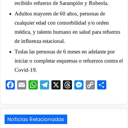
recibido refuerzo de Sarampión y Rubeola.
Adultos mayores de 60 años, personas de
cualquier edad con comorbilidad y/o orden
médica, y talento humano en salud para refuerzo
de influenza estacional.
Todas las personas de 6 meses en adelante por
iniciar o completar esquemas o refuerzos contra el
Covid-19.
Facebook
Email
WhatsApp
Telegram
X
Threads
Messenge
Copy
Comp
Link
Noticias Relacionadas