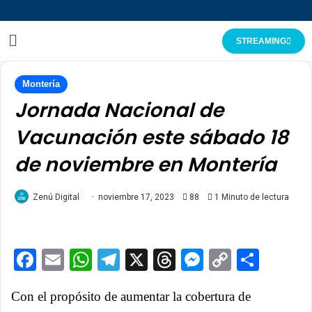
STREAMING
Montería
Jornada Nacional de
Vacunación este sábado 18
de noviembre en Montería
Zenú Digital
noviembre 17, 2023
88
1 Minuto de lectura
Facebook
Email
WhatsApp
Telegram
X
Threads
Messenge
Copy
Comp
Link
Con el propósito de aumentar la cobertura de