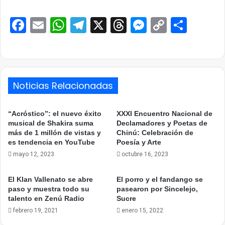
Facebook
Email
WhatsApp
Telegram
X
Threads
Messenge
Copy
Comp
Link
Noticias Relacionadas
“Acróstico”: el nuevo éxito
XXXI Encuentro Nacional de
musical de Shakira suma
Declamadores y Poetas de
más de 1 millón de vistas y
Chinú: Celebración de
es tendencia en YouTube
Poesía y Arte
mayo 12, 2023
octubre 16, 2023
El Klan Vallenato se abre
El porro y el fandango se
paso y muestra todo su
pasearon por Sincelejo,
talento en Zenú Radio
Sucre
febrero 19, 2021
enero 15, 2022