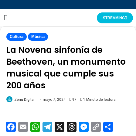
STREAMING
Cultura
Música
La Novena sinfonía de
Beethoven, un monumento
musical que cumple sus
200 años
Zenú Digital
mayo 7, 2024
97
1 Minuto de lectura
Facebook
Email
WhatsApp
Telegram
X
Threads
Messenge
Copy
Comp