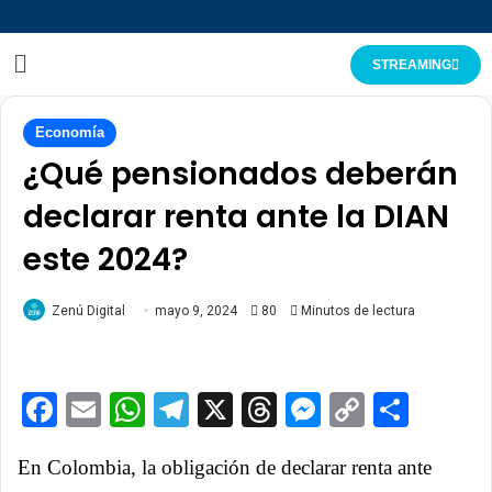
STREAMING
Economía
¿Qué pensionados deberán
declarar renta ante la DIAN
este 2024?
Zenú Digital
mayo 9, 2024
80
Minutos de lectura
Facebook
Email
WhatsApp
Telegram
X
Threads
Messenge
Copy
Comp
Link
En Colombia, la obligación de declarar renta ante