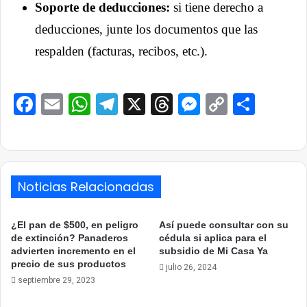
Soporte de deducciones:
si tiene derecho a
deducciones, junte los documentos que las
respalden (facturas, recibos, etc.).
Facebook
Email
WhatsApp
Telegram
X
Threads
Messenge
Copy
Comp
Link
Noticias Relacionadas
¿El pan de $500, en peligro
Así puede consultar con su
de extinción? Panaderos
cédula si aplica para el
advierten incremento en el
subsidio de Mi Casa Ya
precio de sus productos
julio 26, 2024
septiembre 29, 2023