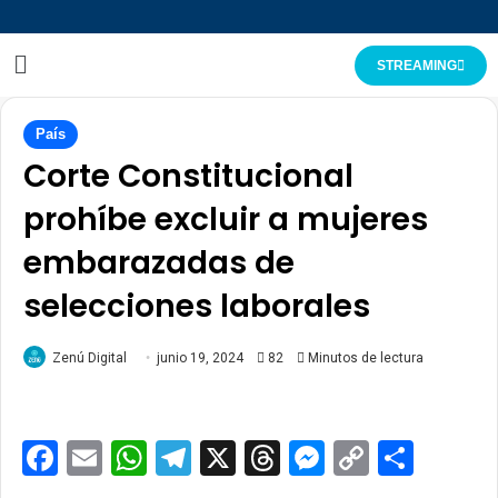
STREAMING
País
Corte Constitucional
prohíbe excluir a mujeres
embarazadas de
selecciones laborales
Zenú Digital
junio 19, 2024
82
Minutos de lectura
Facebook
Email
WhatsApp
Telegram
X
Threads
Messenge
Copy
Comp
Link