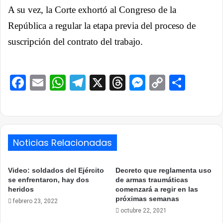
A su vez, la Corte exhortó al Congreso de la
República a regular la etapa previa del proceso de
suscripción del contrato del trabajo.
Facebook
Email
WhatsApp
Telegram
X
Threads
Messenge
Copy
Comp
Link
Noticias Relacionadas
Video: soldados del Ejército
Decreto que reglamenta uso
se enfrentaron, hay dos
de armas traumáticas
heridos
comenzará a regir en las
próximas semanas
febrero 23, 2022
octubre 22, 2021