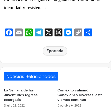
identidad y resistencia.
Facebook
Email
WhatsApp
Telegram
X
Threads
Messenge
Copy
Comp
Link
portada
Noticias Relacionadas
La Semana de las
Con éxito culminó
Juventudes regresa
Conexiones Diversas, este
recargada
viernes continúa
julio 28, 2022
octubre 6, 2022