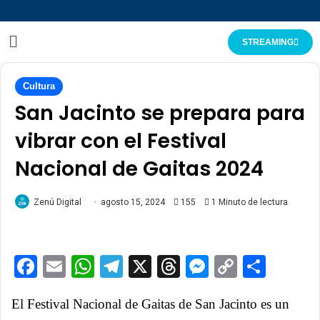
STREAMING
Cultura
San Jacinto se prepara para
vibrar con el Festival
Nacional de Gaitas 2024
Zenú Digital
agosto 15, 2024
155
1 Minuto de lectura
Facebook
Email
WhatsApp
Telegram
X
Threads
Messenge
Copy
Comp
Link
El Festival Nacional de Gaitas de San Jacinto es un