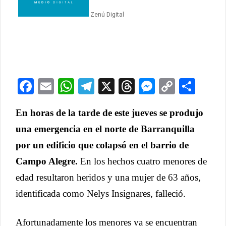
Zenú Digital
Facebook
Email
WhatsApp
Telegram
X
Threads
Messeng
Copy
Com
Link
En horas de la tarde de este jueves se produjo
una emergencia en el norte de Barranquilla
por un edificio que colapsó en el barrio de
Campo Alegre.
En los hechos cuatro menores de
edad resultaron heridos y una mujer de 63 años,
identificada como Nelys Insignares, falleció.
Afortunadamente los menores ya se encuentran