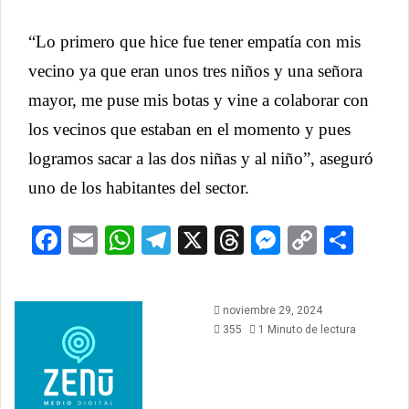
“Lo primero que hice fue tener empatía con mis
vecino ya que eran unos tres niños y una señora
mayor, me puse mis botas y vine a colaborar con
los vecinos que estaban en el momento y pues
logramos sacar a las dos niñas y al niño”, aseguró
uno de los habitantes del sector.
Facebook
Email
WhatsApp
Telegram
X
Threads
Messeng
Copy
Com
Link
noviembre 29, 2024
355
1 Minuto de lectura